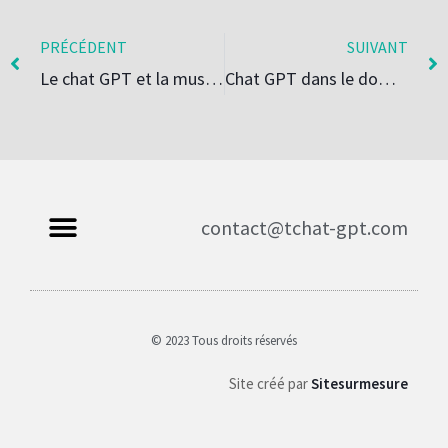
PRÉCÉDENT
SUIVANT
Le chat GPT et la musique : composer des mélodies grâce à l’IA
Chat GPT dans le domaine de la rédaction: automatisation et créativité
contact@tchat-gpt.com
© 2023 Tous droits réservés
Site créé par
Sitesurmesure