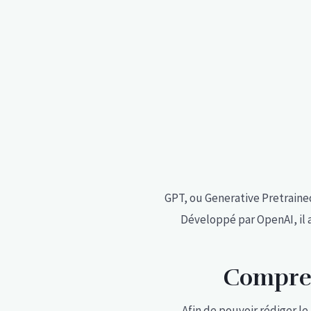
GPT, ou Generative Pretrained 
Développé par OpenAI, il a
Compren
Afin de pouvoir rédiger l